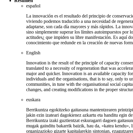
Resumen
español
La innovación es el resultado del principio de conserva
viviendo podemos traducirlo a una necesidad de regenera
adaptarse, son cada día mayores y más rápidos. La innova
sino simplemente superar los límites autoimpuestos por lo
actitudes¿ que impiden su libre manifestación. Es aquí do
conocimiento que redunde en la creación de nuevas formas
English
Innovation is the result of the principle of capacity cons
translated to a necessity of regeneration that was accele
major and quicker. Innovation is an available capacity fo
individuals and the organisations, that is to say, only to un
communities, in tune with the organisational social capit
changes, and creating modifications in the proper structur
euskara
Berrikuntza egokitzeko gaitasuna mantentzearen printzipio
jakin ezin izateari dagokienez azkartu eta handitu egin 
Berrikuntza izaki guztientzat eskuragarri dagoen gaitasun
mugak gainditu bakarrik baizik, hau da, «katea kendu», l
organizazioko gizarte kapitalarekin sintonian, ezagutzare