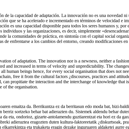
ción de la capacidad de adaptación. La innovación no es una novedad ni
ción que se ha acelerado e incrementado en términos de velocidad e imp
ción es una capacidad disponible para todos los seres humanos y, por en
s individuos y las organizaciones, es decir, simplemente «desencadenarla
nde la comunidades de práctica, en sintonía con el capital social organi
 de enfrentarse a los cambios del entorno, creando modificaciones en l
ervation of adaptation. The innovation nor is a newness, neither a fashio
rated and increased in terms of velocity and unpredictability. The chang
r all human beings hence, for every social organisation that does not ne
chain, free it from the cultural factors ¿discourses, practices and attitude
al, can propitiate the interaction and the interchange of knowledge that
e of the organisation.
aren emaitza da. Berrikuntza ez da berritasun edo moda bat, bizi-baldint
den berriz sortzeko behar bat adierazten du. Sistemek aldendu behar dut
a da eta, ondorioz, gizarte-antolamendu guztiarentzat eta hori ez da gar
ibreki adieraztea eragozten duten kultura-faktoreetatik ¿diskurtsoak, p
n elkarrekintza eta trukaketa eragin dezake inguruaren aldaketei aurre 