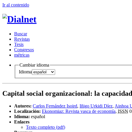
Ir al conteni
d
o
B
uscar
R
evistas
T
esis
Co
n
gresos
m
étricas
Cambiar idioma
Idioma
Capital social organizacional
:
la capacidad
Autores:
Carlos Fernández Isoird
,
Iñigo Urkidi Díez
,
Ainhoa 
Localización:
Ekonomiaz: Revista vasca de economía
,
ISSN
0
Idioma:
español
Enlaces
Texto completo (
pdf
)