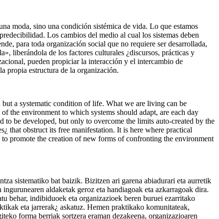
 una moda, sino una condición sistémica de vida. Lo que estamos
redecibilidad. Los cambios del medio al cual los sistemas deben
de, para toda organización social que no requiere ser desarrollada,
», liberándola de los factores culturales ¿discursos, prácticas y
zacional, pueden propiciar la interacción y el intercambio de
a propia estructura de la organización.
n but a systematic condition of life. What we are living can be
es of the environment to which systems should adapt, are each day
ed to be developed, but only to overcome the limits auto-created by the
s¿ that obstruct its free manifestation. It is here where practical
 is to promote the creation of new forms of confronting the environment
za sistematiko bat baizik. Bizitzen ari garena abiadurari eta aurretik
en ingurunearen aldaketak geroz eta handiagoak eta azkarragoak dira.
atu behar, indibiduoek eta organizazioek beren buruei ezarritako
raktikak eta jarrerak¿ askatuz. Hemen praktikako komunitateak,
egiteko forma berriak sortzera eraman dezakeena, organizazioaren