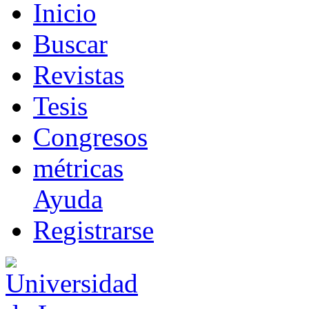
I
nicio
B
uscar
R
evistas
T
esis
Co
n
gresos
m
étricas
Ayuda
R
e
gistrarse