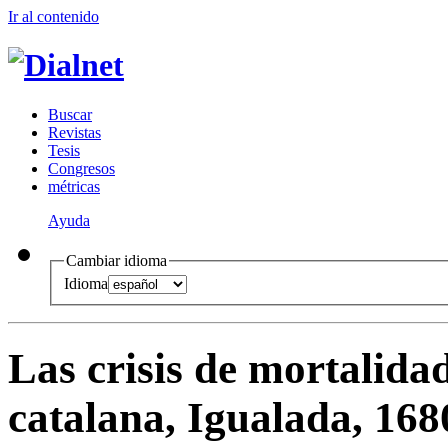
Ir al conteni
d
o
B
uscar
R
evistas
T
esis
Co
n
gresos
m
étricas
Ayuda
Cambiar idioma
Idioma
Las crisis de mortalid
catalana, Igualada, 16