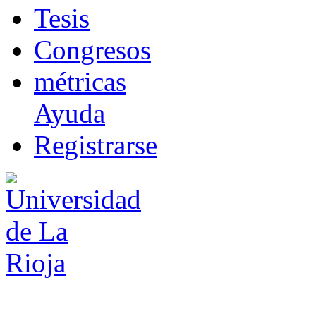
T
esis
Co
n
gresos
m
étricas
Ayuda
R
e
gistrarse