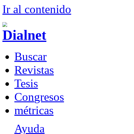
Ir al conteni
d
o
B
uscar
R
evistas
T
esis
Co
n
gresos
m
étricas
Ayuda