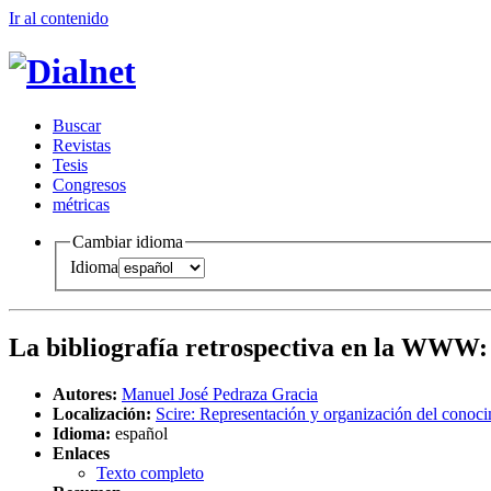
Ir al conteni
d
o
B
uscar
R
evistas
T
esis
Co
n
gresos
m
étricas
Cambiar idioma
Idioma
La bibliografía retrospectiva en la WWW
Autores:
Manuel José Pedraza Gracia
Localización:
Scire: Representación y organización del conoc
Idioma:
español
Enlaces
Texto completo