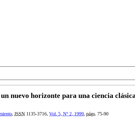
:
un nuevo horizonte para una ciencia clásic
imiento
,
ISSN
1135-3716,
Vol. 5, Nº 2, 1999
,
págs.
75-90