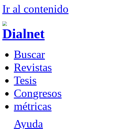
Ir al conteni
d
o
B
uscar
R
evistas
T
esis
Co
n
gresos
m
étricas
Ayuda