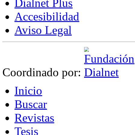
Dialnet Plus
Accesibilidad
Aviso Legal
Coordinado por:
I
nicio
B
uscar
R
evistas
T
esis