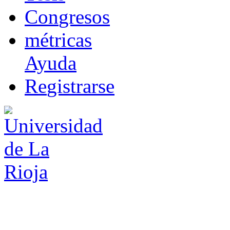
Co
n
gresos
m
étricas
Ayuda
R
e
gistrarse