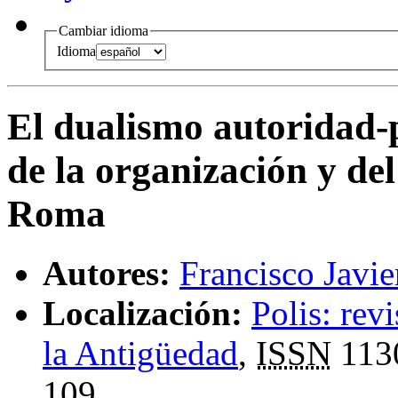
Cambiar idioma
Idioma
El dualismo autoridad
de la organización y de
Roma
Autores:
Francisco Javi
Localización:
Polis: rev
la Antigüedad
,
ISSN
113
109