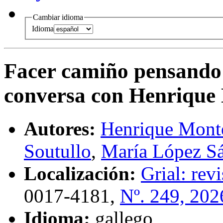
Cambiar idioma
Idioma
Facer camiño pensando 
conversa con Henrique
Autores:
Henrique Mont
Soutullo
,
María López S
Localización:
Grial: rev
0017-4181,
Nº. 249, 202
Idioma:
gallego