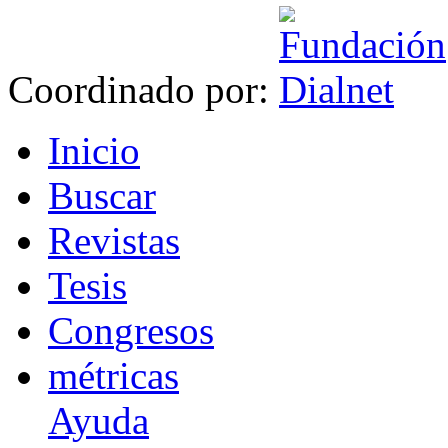
Coordinado por:
I
nicio
B
uscar
R
evistas
T
esis
Co
n
gresos
m
étricas
Ayuda