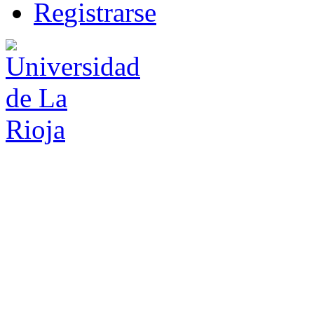
R
e
gistrarse