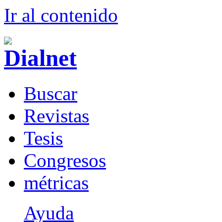
Ir al conteni
d
o
B
uscar
R
evistas
T
esis
Co
n
gresos
m
étricas
Ayuda