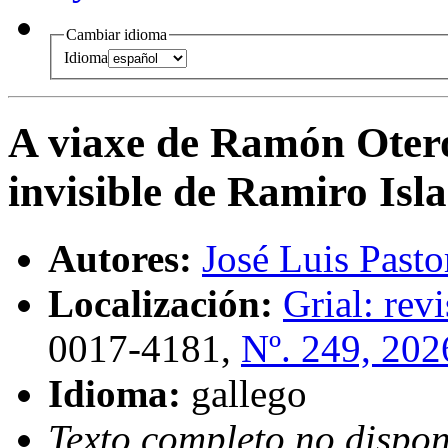
Cambiar idioma
Idioma
A viaxe de Ramón Oter
invisible de Ramiro Isl
Autores:
José Luis Pasto
Localización:
Grial: rev
0017-4181,
Nº. 249, 202
Idioma:
gallego
Texto completo no dispon