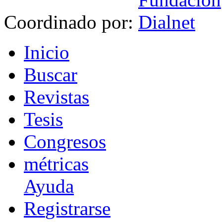
Coordinado por:
I
nicio
B
uscar
R
evistas
T
esis
Co
n
gresos
m
étricas
Ayuda
R
e
gistrarse