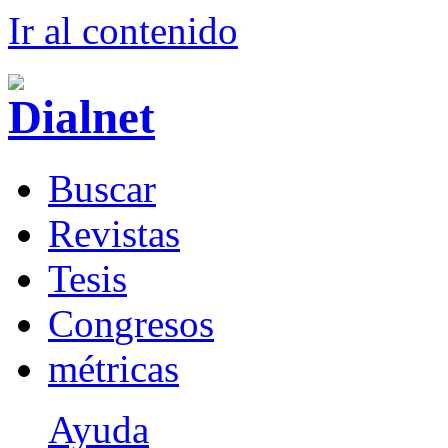
Ir al conteni
d
o
B
uscar
R
evistas
T
esis
Co
n
gresos
m
étricas
Ayuda