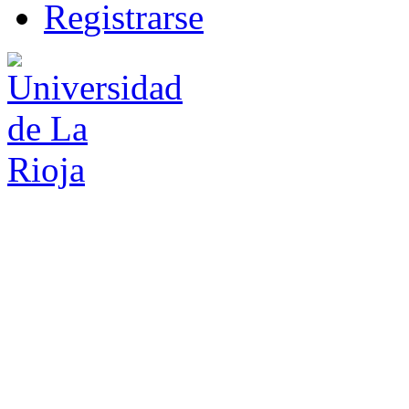
R
e
gistrarse