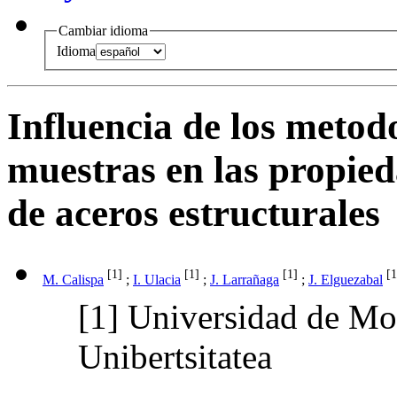
Cambiar idioma
Idioma
Influencia de los metod
muestras en las propied
de aceros estructurales
[1]
[1]
[1]
[
M. Calispa
;
I. Ulacia
;
J. Larrañaga
;
J. Elguezabal
[1]
Universidad de M
Unibertsitatea