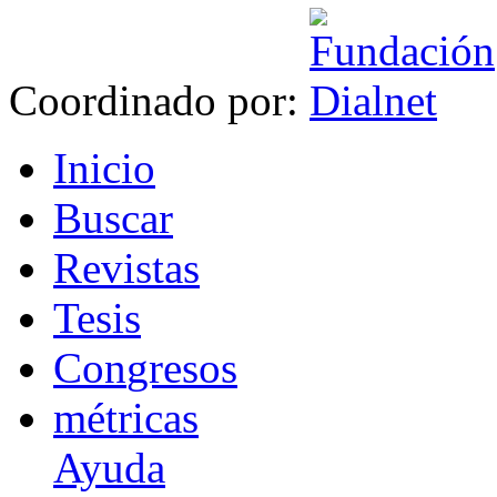
Coordinado por:
I
nicio
B
uscar
R
evistas
T
esis
Co
n
gresos
m
étricas
Ayuda