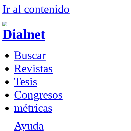
Ir al conteni
d
o
B
uscar
R
evistas
T
esis
Co
n
gresos
m
étricas
Ayuda