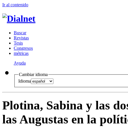
Ir al conteni
d
o
B
uscar
R
evistas
T
esis
Co
n
gresos
m
étricas
Ayuda
Cambiar idioma
Idioma
Plotina, Sabina y las do
las Augustas en la polít