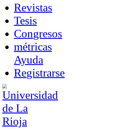
R
evistas
T
esis
Co
n
gresos
m
étricas
Ayuda
R
e
gistrarse