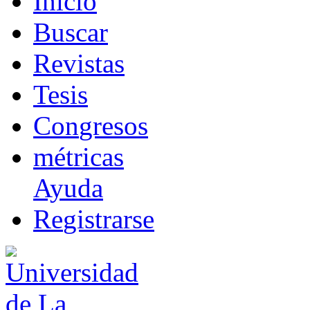
I
nicio
B
uscar
R
evistas
T
esis
Co
n
gresos
m
étricas
Ayuda
R
e
gistrarse