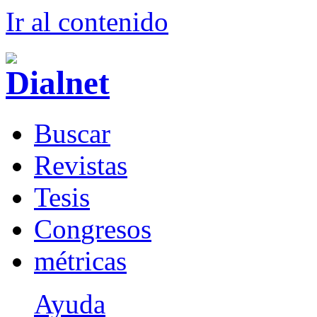
Ir al conteni
d
o
B
uscar
R
evistas
T
esis
Co
n
gresos
m
étricas
Ayuda