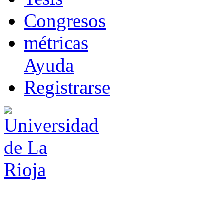
Co
n
gresos
m
étricas
Ayuda
R
e
gistrarse