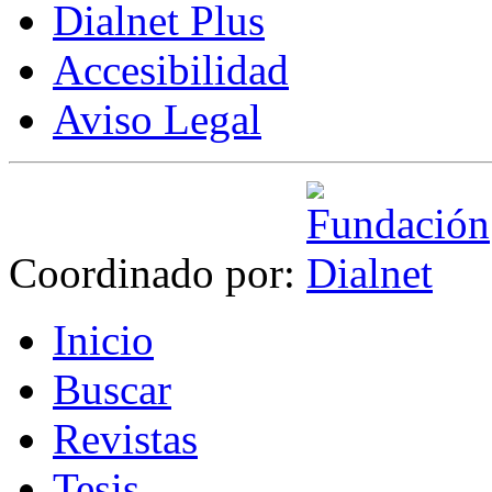
Dialnet Plus
Accesibilidad
Aviso Legal
Coordinado por:
I
nicio
B
uscar
R
evistas
T
esis