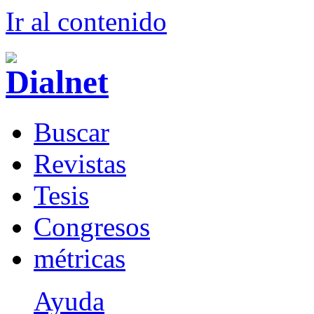
Ir al conteni
d
o
B
uscar
R
evistas
T
esis
Co
n
gresos
m
étricas
Ayuda