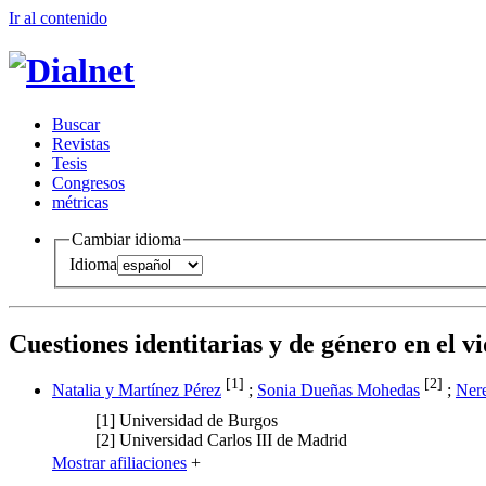
Ir al conteni
d
o
B
uscar
R
evistas
T
esis
Co
n
gresos
m
étricas
Cambiar idioma
Idioma
Cuestiones identitarias y de género en el v
[1]
[2]
Natalia y Martínez Pérez
;
Sonia Dueñas Mohedas
;
Ner
[1]
Universidad de Burgos
[2]
Universidad Carlos III de Madrid
Mostrar afiliaciones
+