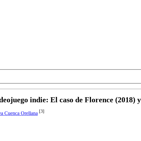
ideojuego indie
:
El caso de Florence (2018) 
[3]
ea Cuenca Orellana