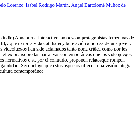
elo Lorenzo
,
Isabel Rodrigo Martín
,
Ángel Bartolomé Muñoz de
e (indie) Annapurna Interactive, amboscon protagonistas femeninas de
18,y que narra la vida cotidiana y la relación amorosa de una joven.
 videojuegos han sido aclamados tanto porla crítica como por los
es reflexionarsobre las narrativas contemporáneas que los videojuegos
nos normativos o si, por el contrario, proponen relatosque rompen
jugabilidad. Seconcluye que estos aspectos ofrecen una visión integral
 cultura contemporánea.