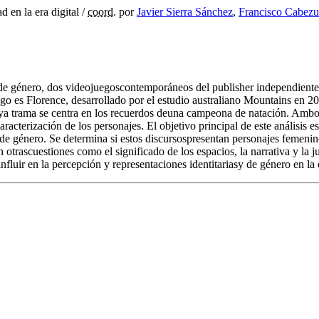
d en la era digital
/
coord.
por
Javier Sierra Sánchez
,
Francisco Cabezu
 y de género, dos videojuegoscontemporáneos del publisher independient
go es Florence, desarrollado por el estudio australiano Mountains en 20
a trama se centra en los recuerdos deuna campeona de natación. Ambos
racterización de los personajes. El objetivo principal de este análisis 
va de género. Se determina si estos discursospresentan personajes femeni
 otrascuestiones como el significado de los espacios, la narrativa y la 
fluir en la percepción y representaciones identitariasy de género en la