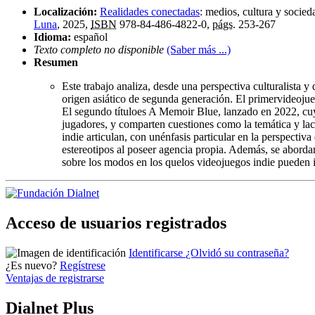
Localización:
Realidades conectadas
:
medios, cultura y socieda
Luna
, 2025,
ISBN
978-84-486-4822-0,
págs.
253-267
Idioma:
español
Texto completo no disponible
(Saber más ...)
Resumen
Este trabajo analiza, desde una perspectiva culturalista
origen asiático de segunda generación. El primervideojue
El segundo títuloes A Memoir Blue, lanzado en 2022, cuy
jugadores, y comparten cuestiones como la temática y laca
indie articulan, con unénfasis particular en la perspecti
estereotipos al poseer agencia propia. Además, se abordan
sobre los modos en los quelos videojuegos indie pueden in
Acceso de usuarios registrados
Identificarse
¿Olvidó su contraseña?
¿Es nuevo?
Regístrese
Ventajas de registrarse
Dialnet Plus