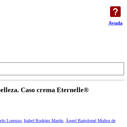
Ayuda
belleza. Caso crema Eternelle®
elo Lorenzo
,
Isabel Rodrigo Martín
,
Ángel Bartolomé Muñoz de