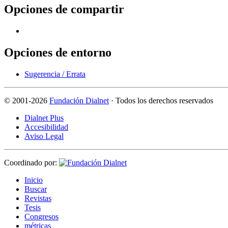
Opciones de compartir
Opciones de entorno
Sugerencia / Errata
©
2001-2026
Fundación Dialnet
· Todos los derechos reservados
Dialnet Plus
Accesibilidad
Aviso Legal
Coordinado por:
I
nicio
B
uscar
R
evistas
T
esis
Co
n
gresos
m
étricas