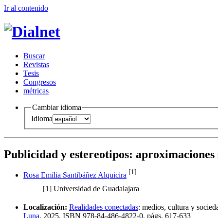
Ir al conteni
d
o
B
uscar
R
evistas
T
esis
Co
n
gresos
m
étricas
Cambiar idioma
Idioma
Publicidad y estereotipos
:
aproximaciones 
[1]
Rosa Emilia Santibáñez Alquicira
[1]
Universidad de Guadalajara
Localización:
Realidades conectadas
:
medios, cultura y socieda
Luna
, 2025,
ISBN
978-84-486-4822-0,
págs.
617-633