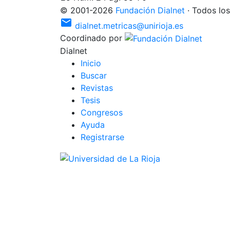
©
2001
-
2026
Fundación Dialnet
·
Todos los
mail
dialnet.metricas@unirioja.es
Coordinado por
Dialnet
I
nicio
B
uscar
R
evistas
T
esis
C
o
ngresos
Ayuda
R
e
gistrarse