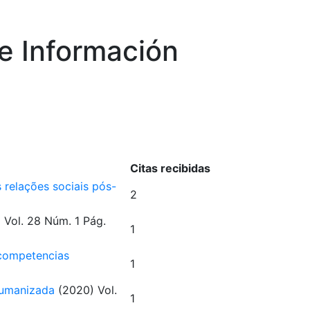
e Información
Citas recibidas
relações sociais pós-
2
)
Vol. 28
Núm. 1
Pág.
1
 competencias
1
 humanizada
(2020)
Vol.
1