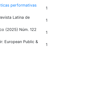
cticas performativas
1
evista Latina de
1
ico
(2025)
Núm. 122
1
ir: European Public &
1