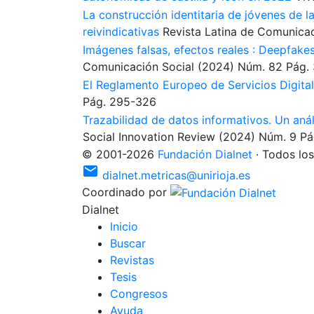
La construcción identitaria de jóvenes de l
reivindicativas
Revista Latina de Comunicac
Imágenes falsas, efectos reales : Deepfake
Comunicación Social
(2024)
Núm. 82
Pág. 
El Reglamento Europeo de Servicios Digital
Pág. 295-326
Trazabilidad de datos informativos. Un aná
Social Innovation Review
(2024)
Núm. 9
Pá
©
2001
-
2026
Fundación Dialnet
·
Todos los
mail
dialnet.metricas@unirioja.es
Coordinado por
Dialnet
I
nicio
B
uscar
R
evistas
T
esis
C
o
ngresos
Ayuda