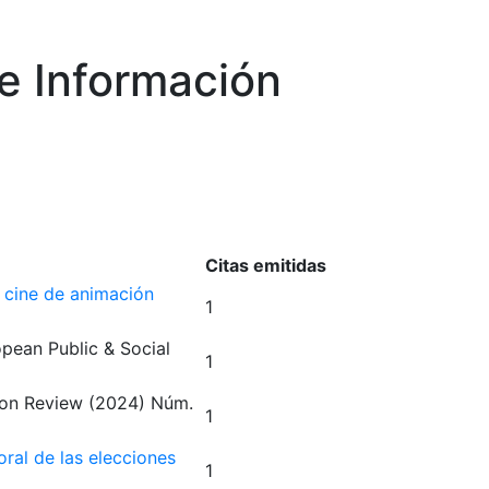
e Información
Citas emitidas
el cine de animación
1
opean Public & Social
1
ion Review
(2024)
Núm.
1
ral de las elecciones
1