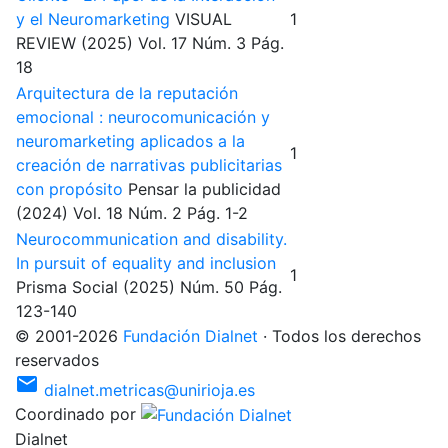
y el Neuromarketing
VISUAL
1
REVIEW
(2025)
Vol. 17
Núm. 3
Pág.
18
Arquitectura de la reputación
emocional : neurocomunicación y
neuromarketing aplicados a la
1
creación de narrativas publicitarias
con propósito
Pensar la publicidad
(2024)
Vol. 18
Núm. 2
Pág. 1-2
Neurocommunication and disability.
In pursuit of equality and inclusion
1
Prisma Social
(2025)
Núm. 50
Pág.
123-140
©
2001
-
2026
Fundación Dialnet
·
Todos los derechos
reservados
mail
dialnet.metricas@unirioja.es
Coordinado por
Dialnet