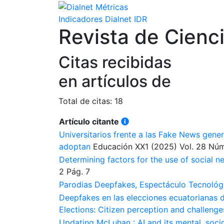
Indicadores Dialnet
IDR
Revista de Cienc
Citas recibidas
en artículos de
Total de citas: 18
Artículo citante
Universitarios frente a las Fake News genera
adoptan
Educación XX1
(2025)
Vol. 28
Núm
Determining factors for the use of social 
2
Pág. 7
Parodias Deepfakes, Espectáculo Tecnológic
Deepfakes en las elecciones ecuatorianas 
Elections: Citizen perception and challenge
Updating McLuhan : AI and its mental, soci