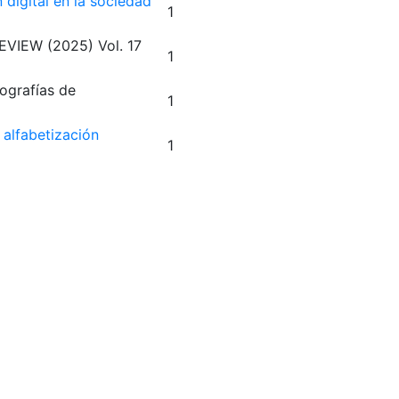
 digital en la sociedad
1
REVIEW
(2025)
Vol. 17
1
ografías de
1
 alfabetización
1