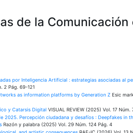
ias de la Comunicación 
das por Inteligencia Artificial : estrategias asociadas al p
. 2
Pág. 69-121
networks as information platforms by Generation Z
Esic mar
o y Catarsis Digital
VISUAL REVIEW
(2025)
Vol. 17
Núm. 
de 2025. Percepción ciudadana y desafíos : Deepfakes in 
s
Razón y palabra
(2025)
Vol. 29
Núm. 124
Pág. 4
ological, and artistic consequences
RAE-IC
(2026)
Vol. 13
N