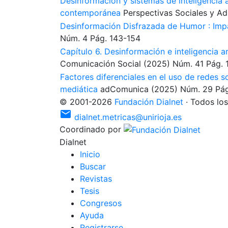
Desinformación y sistemas de inteligencia ar
contemporánea
Perspectivas Sociales y Ad
Desinformación Disfrazada de Humor : Imp
Núm. 4
Pág. 143-154
Capítulo 6. Desinformación e inteligencia art
Comunicación Social
(2025)
Núm. 41
Pág. 
Factores diferenciales en el uso de redes s
mediática
adComunica
(2025)
Núm. 29
Pá
©
2001
-
2026
Fundación Dialnet
·
Todos los
mail
dialnet.metricas@unirioja.es
Coordinado por
Dialnet
I
nicio
B
uscar
R
evistas
T
esis
C
o
ngresos
Ayuda
R
e
gistrarse