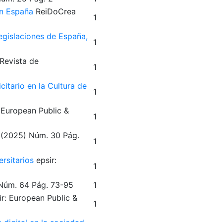
en España
ReiDoCrea
1
legislaciones de España,
1
Revista de
1
citario en la Cultura de
1
: European Public &
1
(2025)
Núm. 30
Pág.
1
ersitarios
epsir:
1
Núm. 64
Pág. 73-95
1
ir: European Public &
1