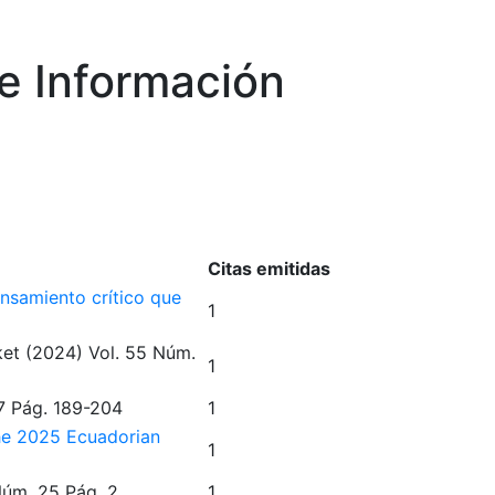
e Información
Citas emitidas
ensamiento crítico que
1
ket
(2024)
Vol. 55
Núm.
1
7
Pág. 189-204
1
the 2025 Ecuadorian
1
úm. 25
Pág. 2
1