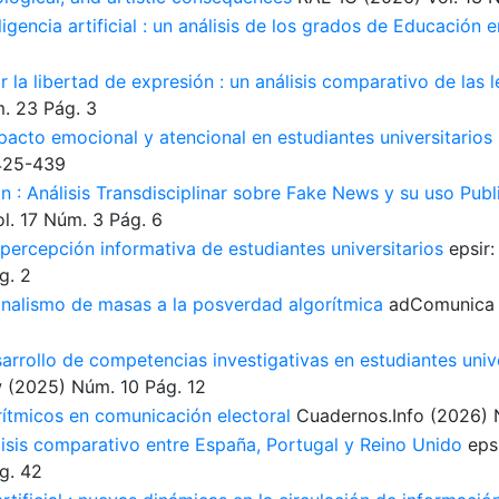
igencia artificial : un análisis de los grados de Educación 
r la libertad de expresión : un análisis comparativo de las 
. 23
Pág. 3
acto emocional y atencional en estudiantes universitarios
425-439
 : Análisis Transdisciplinar sobre Fake News y su uso Publi
l. 17
Núm. 3
Pág. 6
percepción informativa de estudiantes universitarios
epsir
g. 2
ionalismo de masas a la posverdad algorítmica
adComunica
desarrollo de competencias investigativas en estudiantes univ
w
(2025)
Núm. 10
Pág. 12
rítmicos en comunicación electoral
Cuadernos.Info
(2026)
lisis comparativo entre España, Portugal y Reino Unido
eps
g. 42