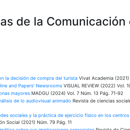
ias de la Comunicación 
on la decisión de compra del turista
Vivat Academia
(2021)
line and Papers' Newsrooms
VISUAL REVIEW
(2022)
Vol. 1
sonas mayores
MADGU
(2024)
Vol. 7
Núm. 13
Pág. 71-92
álisis de lo audiovisual animado
Revista de ciencias social
es sociales y la práctica de ejercicio físico en los centro
ón Social
(2021)
Núm. 79
Pág. 11
mática sobre sus implicaciones sensoriales
Revista de Cie