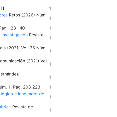
-11
1
ores
Retos
(2026)
Núm.
1
Pág. 123-140
1
n investigación
Revista
1
cia
(2021)
Vol. 26
Núm.
1
comunicación
(2021)
Vol.
1
Hernández
1
úm. 11
Pág. 203-223
1
cológico e innovador de
1
ubrick
Revista de
1