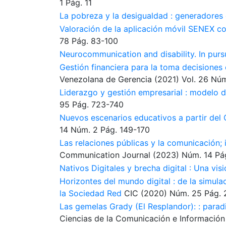
1
Pág. 11
La pobreza y la desigualdad : generadores
Valoración de la aplicación móvil SENEX co
78
Pág. 83-100
Neurocommunication and disability. In pursu
Gestión financiera para la toma decisiones 
Venezolana de Gerencia
(2021)
Vol. 26
Núm
Liderazgo y gestión empresarial : modelo 
95
Pág. 723-740
Nuevos escenarios educativos a partir del 
14
Núm. 2
Pág. 149-170
Las relaciones públicas y la comunicación; 
Communication Journal
(2023)
Núm. 14
Pá
Nativos Digitales y brecha digital : Una vis
Horizontes del mundo digital : de la simula
la Sociedad Red
CIC
(2020)
Núm. 25
Pág. 
Las gemelas Grady (El Resplandor): : para
Ciencias de la Comunicación e Información