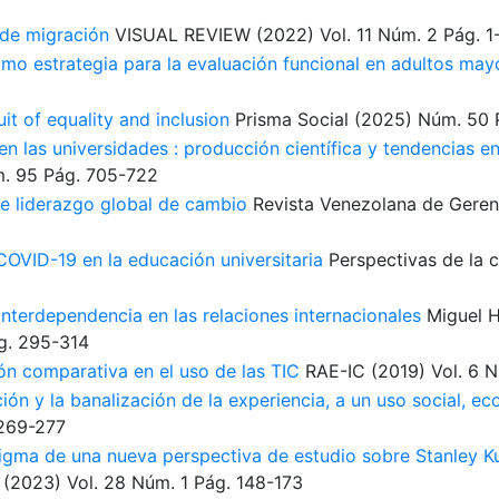
 de migración
VISUAL REVIEW
(2022)
Vol. 11
Núm. 2
Pág. 1
mo estrategia para la evaluación funcional en adultos may
it of equality and inclusion
Prisma Social
(2025)
Núm. 50
en las universidades : producción científica y tendencias e
. 95
Pág. 705-722
de liderazgo global de cambio
Revista Venezolana de Geren
COVID-19 en la educación universitaria
Perspectivas de la 
interdependencia en las relaciones internacionales
Miguel 
g. 295-314
ión comparativa en el uso de las TIC
RAE-IC
(2019)
Vol. 6
N
ción y la banalización de la experiencia, a un uso social, e
269-277
digma de una nueva perspectiva de estudio sobre Stanley K
(2023)
Vol. 28
Núm. 1
Pág. 148-173