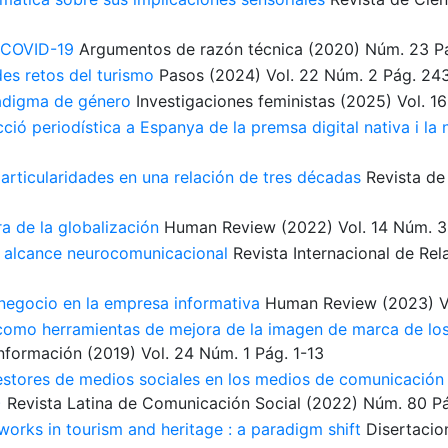
a COVID-19
Argumentos de razón técnica
(2020)
Núm. 23
P
es retos del turismo
Pasos
(2024)
Vol. 22
Núm. 2
Pág. 24
adigma de género
Investigaciones feministas
(2025)
Vol. 16
ó periodística a Espanya de la premsa digital nativa i la 
articularidades en una relación de tres décadas
Revista de
a de la globalización
Human Review
(2022)
Vol. 14
Núm. 3
un alcance neurocomunicacional
Revista Internacional de Rel
negocio en la empresa informativa
Human Review
(2023)
V
como herramientas de mejora de la imagen de marca de los
Información
(2019)
Vol. 24
Núm. 1
Pág. 1-13
estores de medios sociales en los medios de comunicación 
)
Revista Latina de Comunicación Social
(2022)
Núm. 80
Pá
tworks in tourism and heritage : a paradigm shift
Disertacio