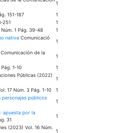
1
ág. 151-187
1
3-251
1
Núm. 1
Pág. 39-48
1
no nativa
Comunicació
1
 Comunicación de la
1
Pág. 1-10
1
aciones Públicas
(2022)
1
ol. 17
Núm. 3
Pág. 1-10
1
 personajes públicos
1
: apuesta por la
1
g. 31
nes
(2023)
Vol. 16
Núm.
1