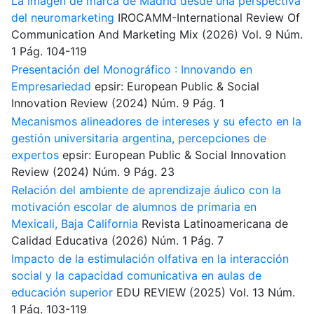
La imagen de marca de Madrid desde una perspectiva
del neuromarketing
IROCAMM-International Review Of
Communication And Marketing Mix
(2026)
Vol. 9
Núm.
1
Pág. 104-119
Presentación del Monográfico : Innovando en
Empresariedad
epsir: European Public & Social
Innovation Review
(2024)
Núm. 9
Pág. 1
Mecanismos alineadores de intereses y su efecto en la
gestión universitaria argentina, percepciones de
expertos
epsir: European Public & Social Innovation
Review
(2024)
Núm. 9
Pág. 23
Relación del ambiente de aprendizaje áulico con la
motivación escolar de alumnos de primaria en
Mexicali, Baja California
Revista Latinoamericana de
Calidad Educativa
(2026)
Núm. 1
Pág. 7
Impacto de la estimulación olfativa en la interacción
social y la capacidad comunicativa en aulas de
educación superior
EDU REVIEW
(2025)
Vol. 13
Núm.
1
Pág. 103-119