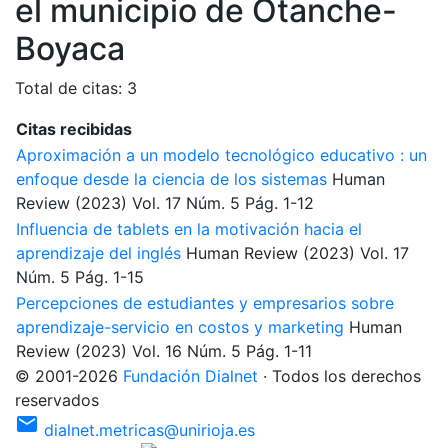
el municipio de Otanche-
Boyaca
Total de citas: 3
Citas recibidas
Aproximación a un modelo tecnológico educativo : un
enfoque desde la ciencia de los sistemas
Human
Review
(2023)
Vol. 17
Núm. 5
Pág. 1-12
Influencia de tablets en la motivación hacia el
aprendizaje del inglés
Human Review
(2023)
Vol. 17
Núm. 5
Pág. 1-15
Percepciones de estudiantes y empresarios sobre
aprendizaje-servicio en costos y marketing
Human
Review
(2023)
Vol. 16
Núm. 5
Pág. 1-11
©
2001
-
2026
Fundación Dialnet
·
Todos los derechos
reservados
mail
dialnet.metricas@unirioja.es