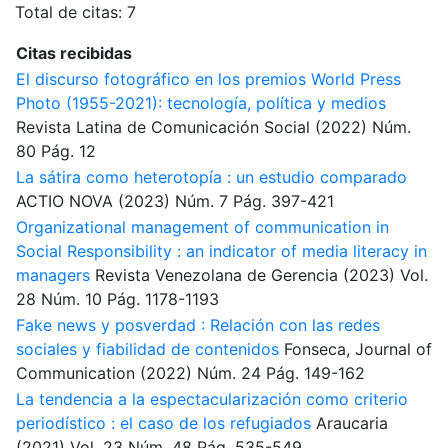
Total de citas: 7
Citas recibidas
El discurso fotográfico en los premios World Press
Photo (1955-2021): tecnología, política y medios
Revista Latina de Comunicación Social
(2022)
Núm.
80
Pág. 12
La sátira como heterotopía : un estudio comparado
ACTIO NOVA
(2023)
Núm. 7
Pág. 397-421
Organizational management of communication in
Social Responsibility : an indicator of media literacy in
managers
Revista Venezolana de Gerencia
(2023)
Vol.
28
Núm. 10
Pág. 1178-1193
Fake news y posverdad : Relación con las redes
sociales y fiabilidad de contenidos
Fonseca, Journal of
Communication
(2022)
Núm. 24
Pág. 149-162
La tendencia a la espectacularización como criterio
periodístico : el caso de los refugiados
Araucaria
(2021)
Vol. 23
Núm. 48
Pág. 535-549