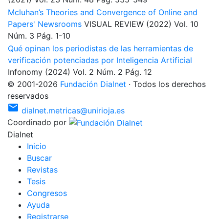
Mcluhan’s Theories and Convergence of Online and
Papers' Newsrooms
VISUAL REVIEW
(2022)
Vol. 10
Núm. 3
Pág. 1-10
Qué opinan los periodistas de las herramientas de
verificación potenciadas por Inteligencia Artificial
Infonomy
(2024)
Vol. 2
Núm. 2
Pág. 12
©
2001
-
2026
Fundación Dialnet
·
Todos los derechos
reservados
mail
dialnet.metricas@unirioja.es
Coordinado por
Dialnet
I
nicio
B
uscar
R
evistas
T
esis
C
o
ngresos
Ayuda
R
e
gistrarse