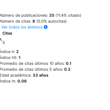
Número de publicaciones:
35
(
11.4
% citado)
Número de citas:
8
(0.0% autocitas)
n
Ver todos los ámbitos
Citas
A
5
Índice h:
2
Índice h5:
1
Promedio de citas últimos 10 años:
0.1
Promedio de citas últimos 5 años:
0.2
Edad académica:
33 años
Índice m:
0.06