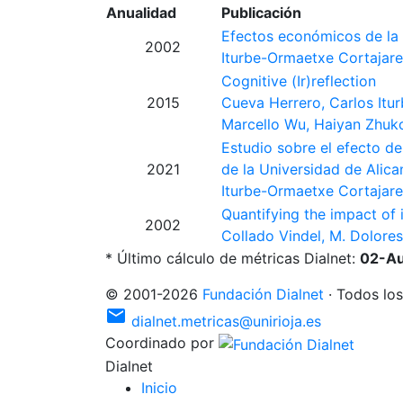
Anualidad
Publicación
Efectos económicos de la
2002
Iturbe-Ormaetxe Cortajare
Cognitive (Ir)reflection
2015
Cueva Herrero, Carlos
Itu
Marcello
Wu, Haiyan
Zhuko
Estudio sobre el efecto de
2021
de la Universidad de Alic
Iturbe-Ormaetxe Cortajare
Quantifying the impact of 
2002
Collado Vindel, M. Dolore
* Último cálculo de métricas Dialnet:
02-A
©
2001
-
2026
Fundación Dialnet
·
Todos los
mail
dialnet.metricas@unirioja.es
Coordinado por
Dialnet
I
nicio