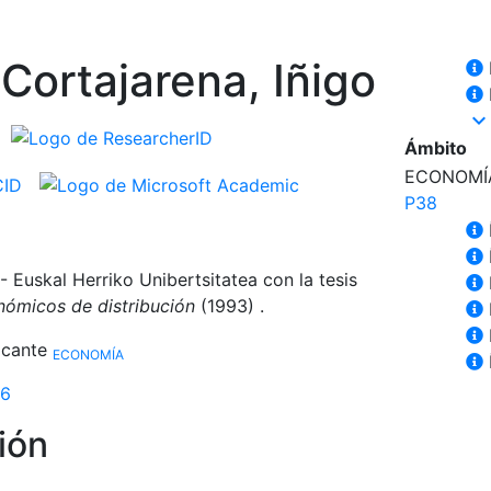
Cortajarena, Iñigo
keyboard_arrow_dow
Ámbito
ECONOMÍ
P38
- Euskal Herriko Unibertsitatea con la tesis
nómicos de distribución
(1993) .
licante
ECONOMÍA
6
ión