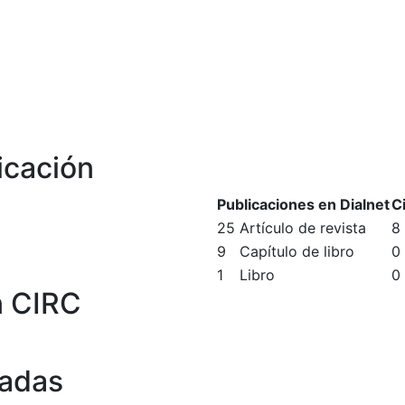
icación
Publicaciones en Dialnet
C
25
Artículo de revista
8
9
Capítulo de libro
0
1
Libro
0
n CIRC
tadas