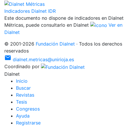
Indicadores Dialnet
IDR
Este documento no dispone de indicadores en Dialnet
Métricas, puede consultarlo en Dialnet
Ver en
Dialnet
©
2001
-
2026
Fundación Dialnet
·
Todos los derechos
reservados
mail
dialnet.metricas@unirioja.es
Coordinado por
Dialnet
I
nicio
B
uscar
R
evistas
T
esis
C
o
ngresos
Ayuda
R
e
gistrarse