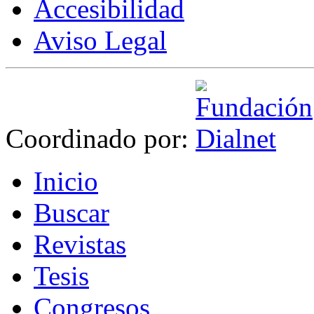
Accesibilidad
Aviso Legal
Coordinado por:
I
nicio
B
uscar
R
evistas
T
esis
Co
n
gresos