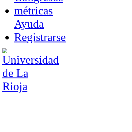
m
étricas
Ayuda
R
e
gistrarse