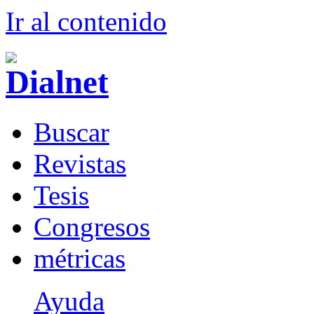
Ir al conteni
d
o
B
uscar
R
evistas
T
esis
Co
n
gresos
m
étricas
Ayuda