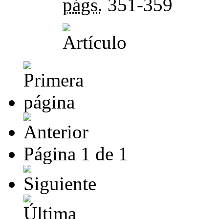
págs.
351-359
Página
1
de
1