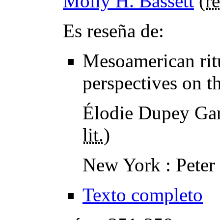
Molly H. Bassett
(
re
Es reseña de:
Mesoamerican ritu
perspectives on t
Élodie Dupey Gar
lit.
)
New York : Peter
Texto completo