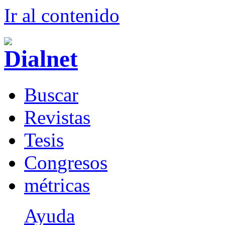
Ir al conteni
d
o
B
uscar
R
evistas
T
esis
Co
n
gresos
m
étricas
Ayuda