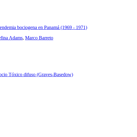
la endemia bociogena en Panamá (1969 - 1971)
efina Adams
,
Marco Barreto
 Bocio Tóxico difuso (Graves-Basedow)