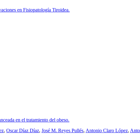
aciones en Fisiopatología Tiroidea.
anceada en el tratamiento del obeso.
ez
,
Oscar Díaz Díaz
,
José M. Reyes Pullés
,
Antonio Claro López
,
Anto