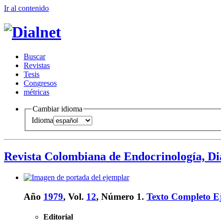
Ir al conteni
d
o
B
uscar
R
evistas
T
esis
Co
n
gresos
m
étricas
Cambiar idioma
Idioma
Revista Colombiana de Endocrinología, Di
Año
1979
, Vol.
12
, Número 1.
Texto Completo E
Editorial