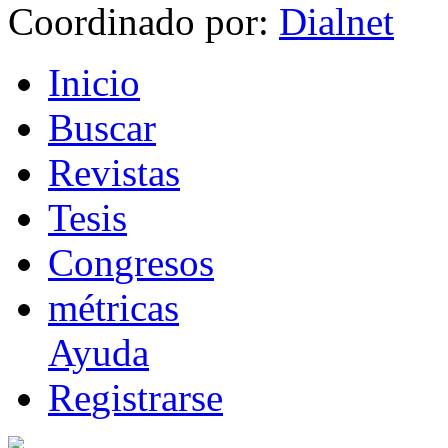
Coordinado por:
I
nicio
B
uscar
R
evistas
T
esis
Co
n
gresos
m
étricas
Ayuda
R
e
gistrarse