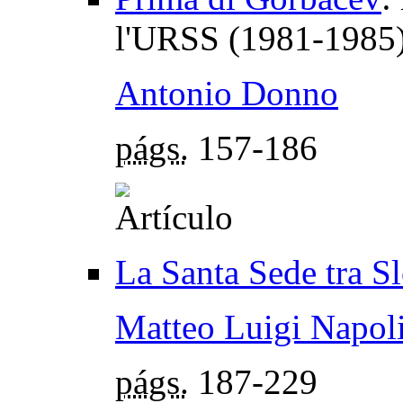
l'URSS (1981-1985
Antonio Donno
págs.
157-186
La Santa Sede tra S
Matteo Luigi Napol
págs.
187-229