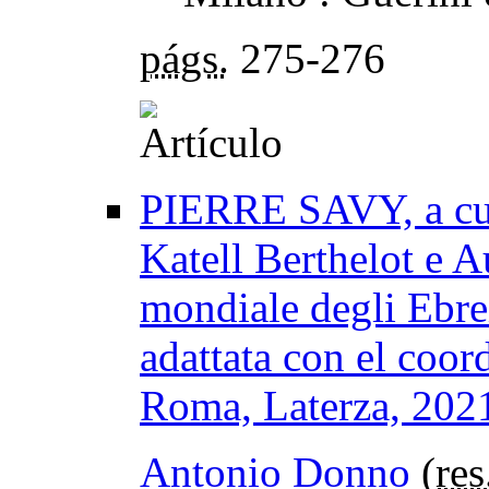
págs.
275-276
PIERRE SAVY, a cura
Katell Berthelot e 
mondiale degli Ebrei,
adattata con el coo
Roma, Laterza, 2021
Antonio Donno
(
res