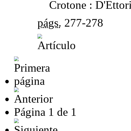
Crotone : D'Ettor
págs.
277-278
Página
1
de
1