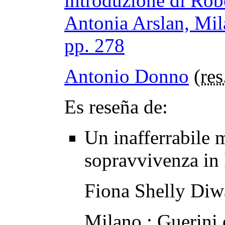
introduzione di Robe
Antonia Arslan, Mil
pp. 278
Antonio Donno
(
res
Es reseña de:
Un inafferrabile 
sopravvivenza in 
Fiona Shelly Diw
Milano : Guerini 