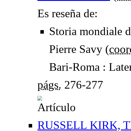
Es reseña de:
Storia mondiale d
Pierre Savy (
coor
Bari-Roma : Late
págs.
276-277
RUSSELL KIRK, The