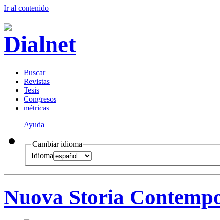
Ir al conteni
d
o
B
uscar
R
evistas
T
esis
Co
n
gresos
m
étricas
Ayuda
Cambiar idioma
Idioma
Nuova Storia Contemp