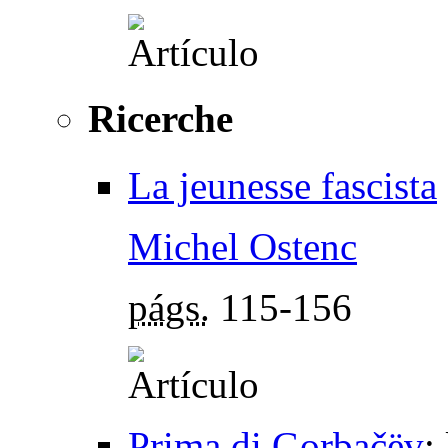
Ricerche
La jeunesse fascista
Michel Ostenc
págs.
115-156
Prima di Gorbačëv
: