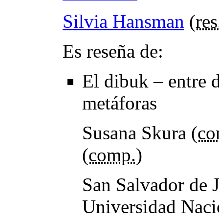
Silvia Hansman
(
res
Es reseña de:
El dibuk – entre 
metáforas
Susana Skura (
co
(
comp.
)
San Salvador de Ju
Universidad Naci