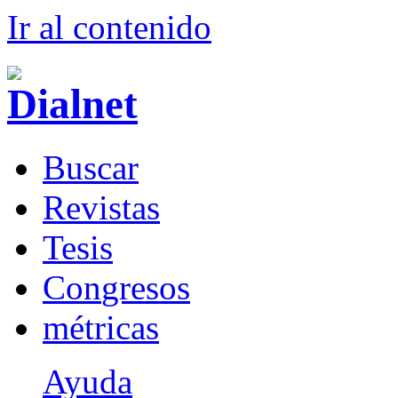
Ir al conteni
d
o
B
uscar
R
evistas
T
esis
Co
n
gresos
m
étricas
Ayuda