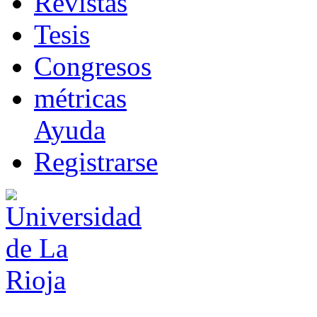
R
evistas
T
esis
Co
n
gresos
m
étricas
Ayuda
R
e
gistrarse