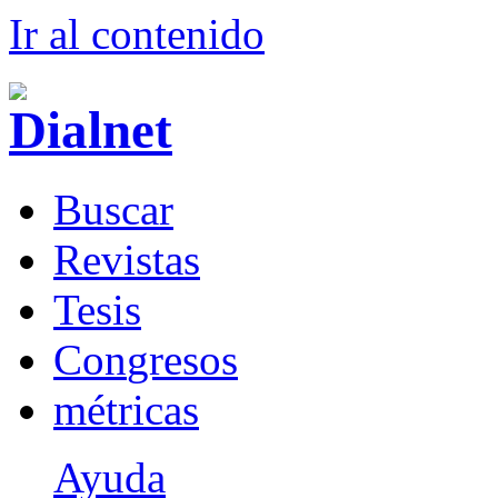
Ir al conteni
d
o
B
uscar
R
evistas
T
esis
Co
n
gresos
m
étricas
Ayuda