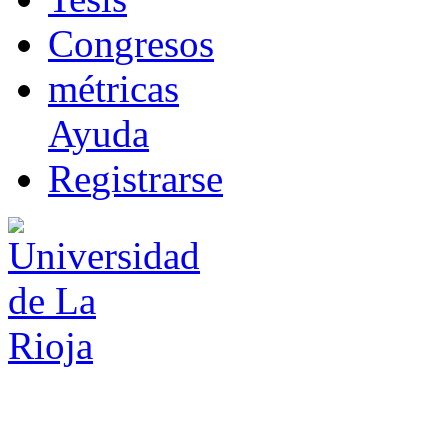
Co
n
gresos
m
étricas
Ayuda
R
e
gistrarse