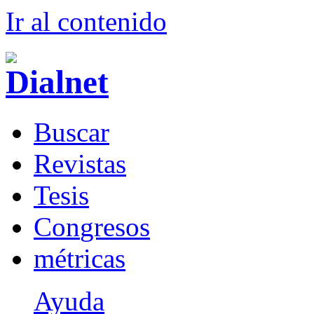
Ir al conteni
d
o
B
uscar
R
evistas
T
esis
Co
n
gresos
m
étricas
Ayuda