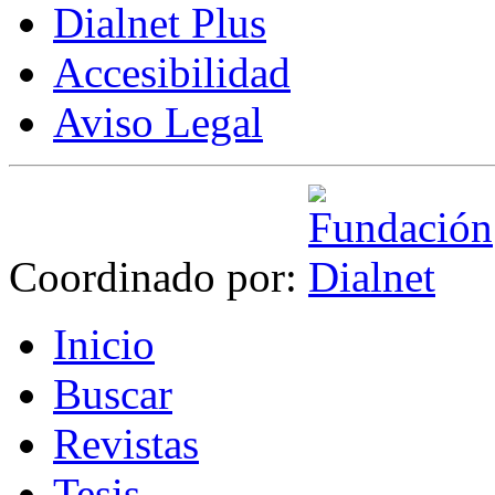
Dialnet Plus
Accesibilidad
Aviso Legal
Coordinado por:
I
nicio
B
uscar
R
evistas
T
esis