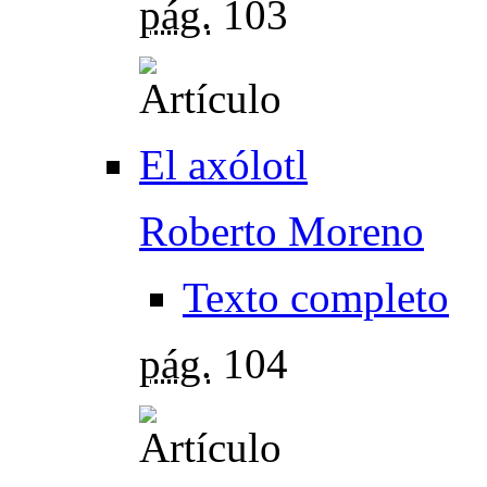
pág.
103
El axólotl
Roberto Moreno
Texto completo
pág.
104