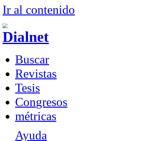
Ir al conteni
d
o
B
uscar
R
evistas
T
esis
Co
n
gresos
m
étricas
Ayuda