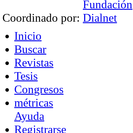
Coordinado por:
I
nicio
B
uscar
R
evistas
T
esis
Co
n
gresos
m
étricas
Ayuda
R
e
gistrarse