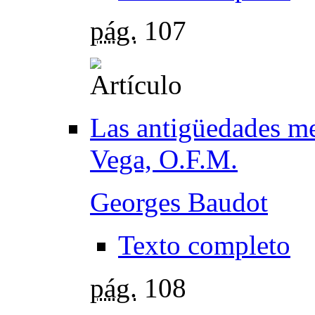
pág.
107
Las antigüedades me
Vega, O.F.M.
Georges Baudot
Texto completo
pág.
108